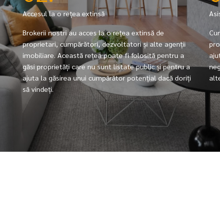
Accesul la o rețea extinsă
Asi
Brokerii nostri au acces la o rețea extinsă de
Cum
proprietari, cumpărători, dezvoltatori și alte agenții
pro
imobiliare. Această rețea poate fi folosită pentru a
aju
găsi proprietăți care nu sunt listate public și pentru a
neg
ajuta la găsirea unui cumpărător potențial dacă doriți
alt
să vindeți.