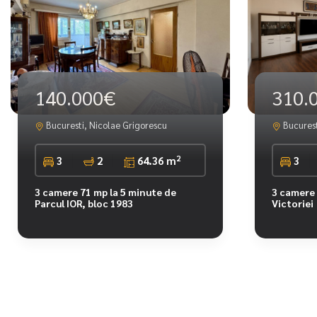
140.000€
310.
Bucuresti, Nicolae Grigorescu
Bucurest
2
3
2
64.36 m
3
3 camere 71 mp la 5 minute de
3 camere 
Parcul IOR, bloc 1983
Victoriei