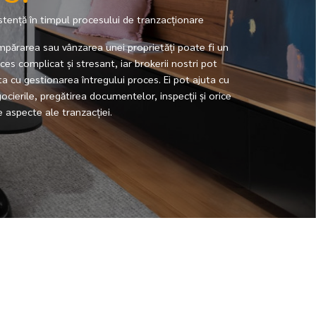
stență în timpul procesului de tranzacționare
părarea sau vânzarea unei proprietăți poate fi un
ces complicat și stresant, iar brokerii nostri pot
ta cu gestionarea întregului proces. Ei pot ajuta cu
ocierile, pregătirea documentelor, inspecții și orice
e aspecte ale tranzacției.