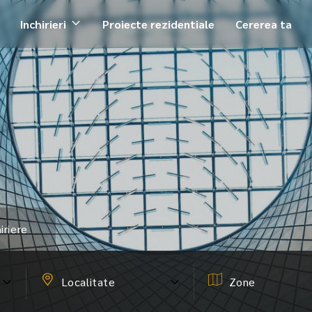
Inchirieri
Proiecte rezidentiale
Cererea ta
iriere
Localitate
Zone