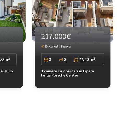
217.000€
Bucuresti, Pipera
2
2
00 m
3
2
77.40 m
ei Millo
3 camere cu 2 parcari in Pipera
langa Porsche Center