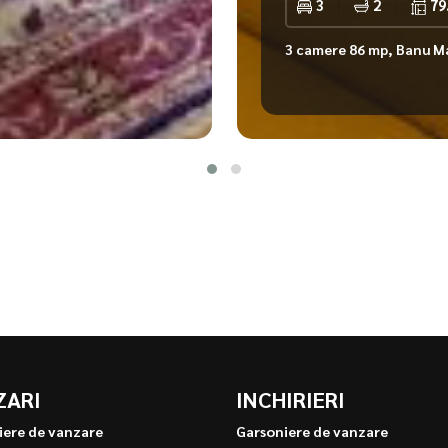
3
2
79
3 camere 86 mp, Banu Ma
ZARI
INCHIRIERI
iere de vanzare
Garsoniere de vanzare