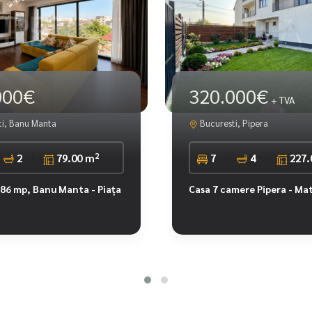
000€
320.000€
+ TVA
i, Banu Manta
Bucuresti, Pipera
2
2
79.00 m
7
4
227.
86 mp, Banu Manta - Piața
Casa 7 camere Pipera - Mat