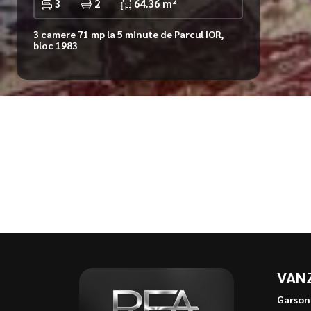
2
3
2
64.36 m
3 camere 71 mp la 5 minute de Parcul IOR,
bloc 1983
VAN
Garson