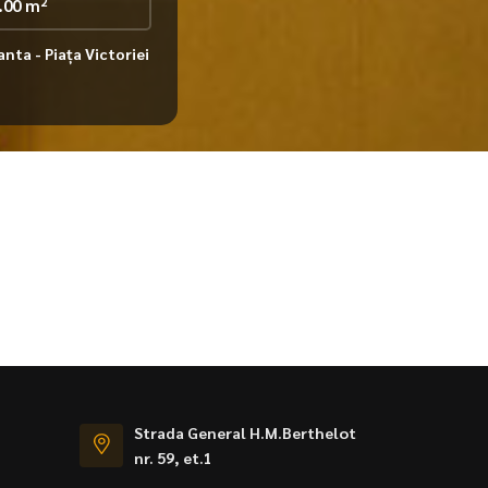
2
.00 m
nta - Piața Victoriei
Strada General H.M.Berthelot
nr. 59, et.1