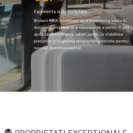
Experienta si cunostintele
Brokerii R.E.A Imobiliare au o experienta vasta in
domeniul imobiliar si o cunoastere a pietei. Ei pot
ajuta la identificarea valorii pieței, la stabilirea
prețurilor și la găsirea proprietății potrivite pentru
nevoile dumneavoastra!
PROPRIETATI EXCEPTIONALE