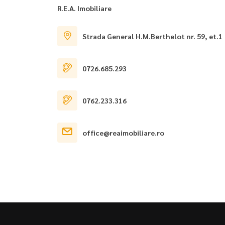
R.E.A. Imobiliare
Strada General H.M.Berthelot nr. 59, et.1
0726.685.293
0762.233.316
office@reaimobiliare.ro