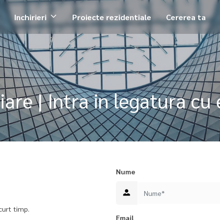
Inchirieri
Proiecte rezidentiale
Cererea ta
re | Intra in legatura cu e
Nume
curt timp.
Email