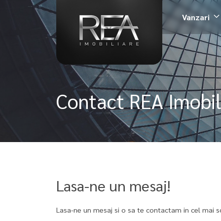
Vanzari
Contact REA Imobilia
Lasa-ne un mesaj!
Lasa-ne un mesaj si o sa te contactam in cel mai s