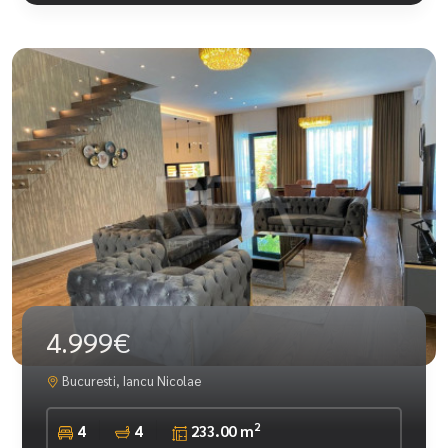
4.999€
Bucuresti, Iancu Nicolae
2
4
4
233.00 m