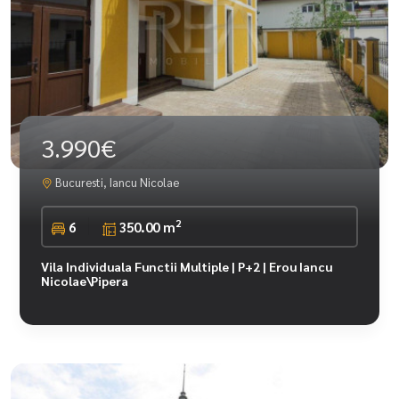
3.990€
Bucuresti, Iancu Nicolae
2
6
350.00 m
Vila Individuala Functii Multiple | P+2 | Erou Iancu
Nicolae\Pipera