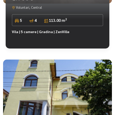
Voluntari, Central
2
5
4
113.00 m
Vila | 5 camere | Gradina | ZenVille