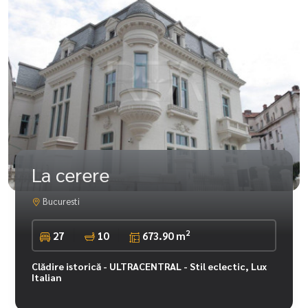
La cerere
Bucuresti
2
27
10
673.90 m
Clădire istorică - ULTRACENTRAL - Stil eclectic, Lux
Italian