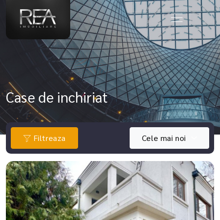
Case de inchiriat
Filtreaza
Cele mai noi