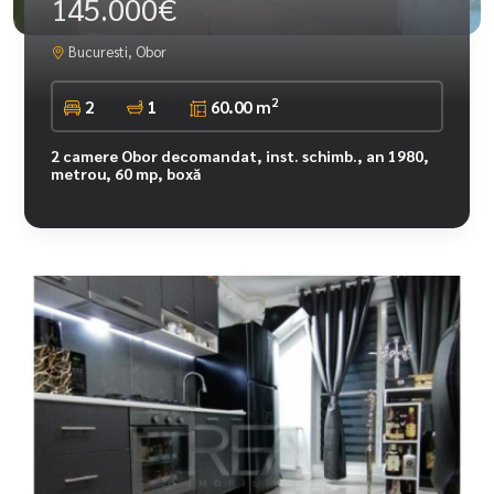
145.000€
Bucuresti, Obor
2
2
1
60.00 m
2 camere Obor decomandat, inst. schimb., an 1980,
metrou, 60 mp, boxă