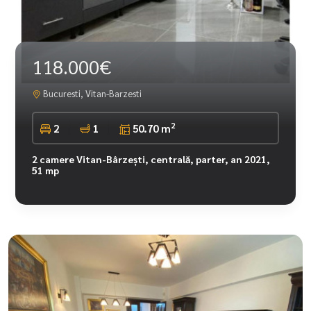
118.000€
Bucuresti, Vitan-Barzesti
2
2
1
50.70 m
2 camere Vitan-Bârzești, centrală, parter, an 2021,
51 mp