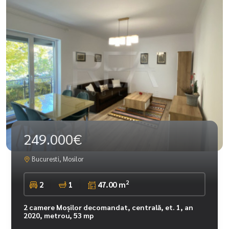
249.000€
Bucuresti, Mosilor
2
2
1
47.00 m
2 camere Moșilor decomandat, centrală, et. 1, an
2020, metrou, 53 mp