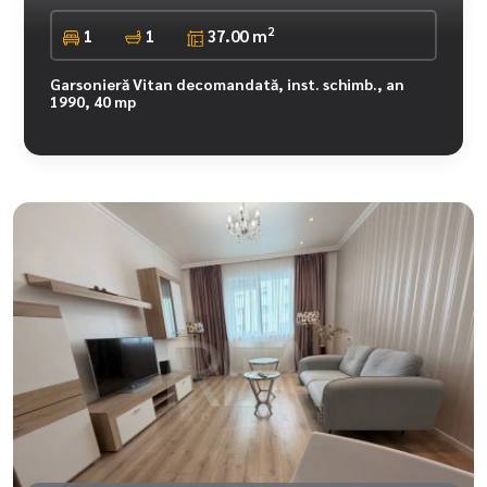
2
1
1
37.00 m
Garsonieră Vitan decomandată, inst. schimb., an
1990, 40 mp