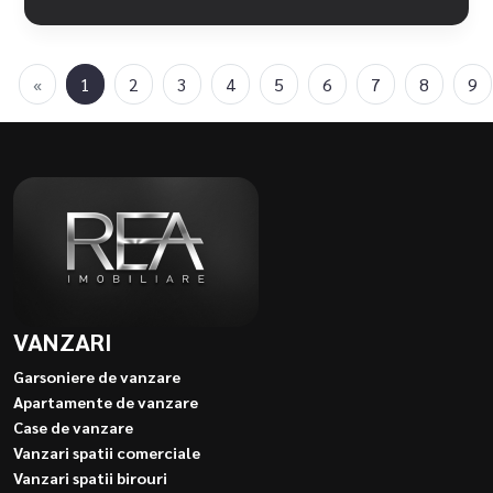
«
1
2
3
4
5
6
7
8
9
VANZARI
Garsoniere de vanzare
Apartamente de vanzare
Case de vanzare
Vanzari spatii comerciale
Vanzari spatii birouri