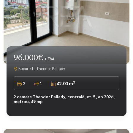
96.000€
+ TVA
Bucuresti, Theodor Pallady
2
2
1
42.00 m
2 camere Theodor Pallady, centrală, et. 5, an 2026,
metrou, 49 mp