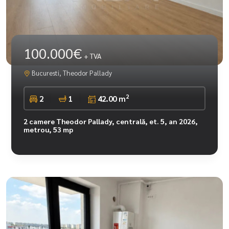
100.000€
+ TVA
Bucuresti, Theodor Pallady
2
2
1
42.00 m
2 camere Theodor Pallady, centrală, et. 5, an 2026,
metrou, 53 mp