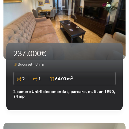
237.000€
Bucuresti, Unirii
2
2
1
64.00 m
2 camere Unirii decomandat, parcare, et. 5, an 1990,
74 mp