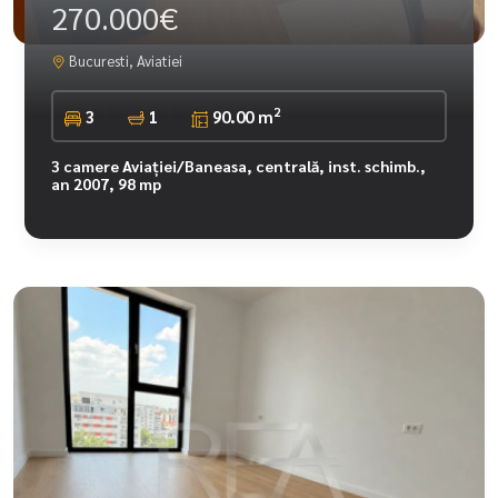
270.000€
Bucuresti, Aviatiei
2
3
1
90.00 m
3 camere Aviației/Baneasa, centrală, inst. schimb.,
an 2007, 98 mp