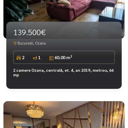
139.500€
Bucuresti, Ozana
2
2
1
60.00 m
2 camere Ozana, centrală, et. 4, an 2019, metrou, 66
mp