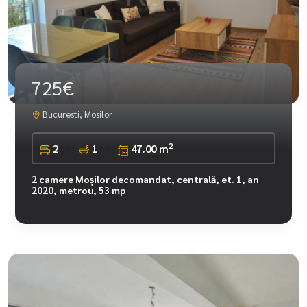
725€
Bucuresti, Mosilor
2
2
1
47.00 m
2 camere Moșilor decomandat, centrală, et. 1, an
2020, metrou, 53 mp