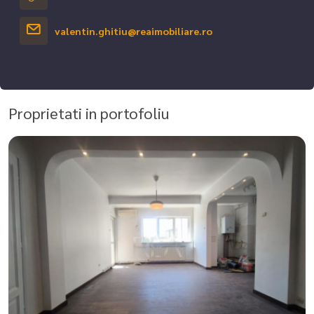
valentin.ghitiu@reaimobiliare.ro
Proprietati in portofoliu