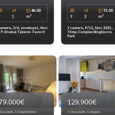
46.00
73.00
2
2
2
1
m
3
2
m
camere, 3/4, anvelopat, bloc
3 camere, P/12, bloc 2021,
p P-Drumul Taberei -Favorit
73mp-Complex Moghioros
Park
79.000€
129.900€
Bucuresti, 13 Septembrie
Bucuresti, Crangasi