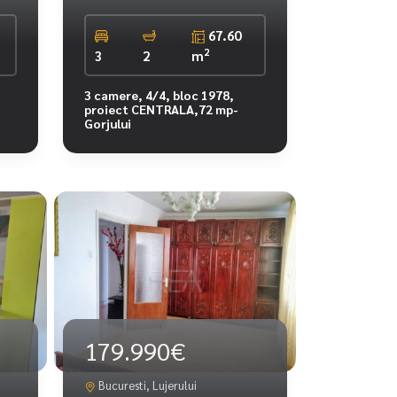
67.60
2
3
2
m
3 camere, 4/4, bloc 1978,
proiect CENTRALA,72 mp-
Gorjului
179.990€
Bucuresti, Lujerului