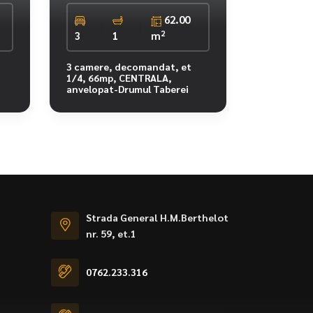
62.00
2
3
1
m
3 camere, decomandat, et
1/4, 66mp, CENTRALA,
anvelopat-Drumul Taberei
Strada General H.M.Berthelot
nr. 59, et.1
0762.233.316