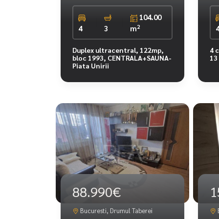
104.00
2
4
3
m
Duplex ultracentral, 122mp,
4 
bloc 1993, CENTRALA+SAUNA-
13
Piata Unirii
88.990€
1
Bucuresti, Drumul Taberei
B