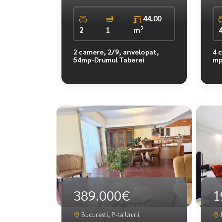
44.00
2
2
1
m
2 camere, 2/9, anvelopat,
4 
54mp-Drumul Taberei
mp
389.000€
1
Bucuresti, P-ta Unirii