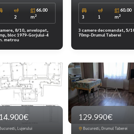
66.00
60.00
2
2
3
2
m
3
1
m
camere, 8/10, anvelopat,
3 camere decomandat, 5/1
mp, bloc 1979-Gorjului-4
70mp-Drumul Taberei
n. metrou
14.900€
129.990€
ucuresti, Lujerului
Bucuresti, Drumul Taberei