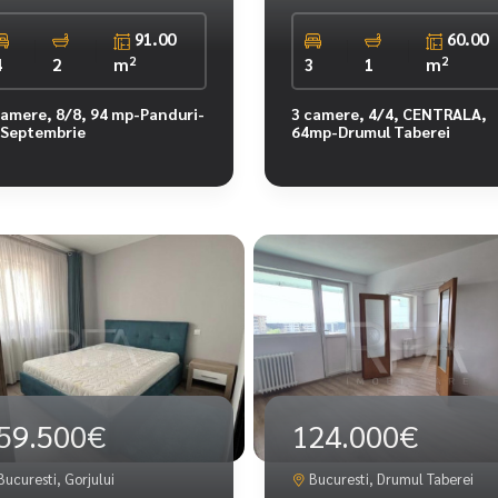
91.00
60.00
2
2
4
2
m
3
1
m
camere, 8/8, 94 mp-Panduri-
3 camere, 4/4, CENTRALA,
 Septembrie
64mp-Drumul Taberei
59.500€
124.000€
ucuresti, Gorjului
Bucuresti, Drumul Taberei