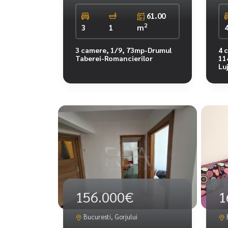
61.00
2
3
1
m
3 camere, 1/9, 73mp-Drumul
4 
Taberei-Romancierilor
11
Lu
156.000€
1
Bucuresti, Gorjului
B