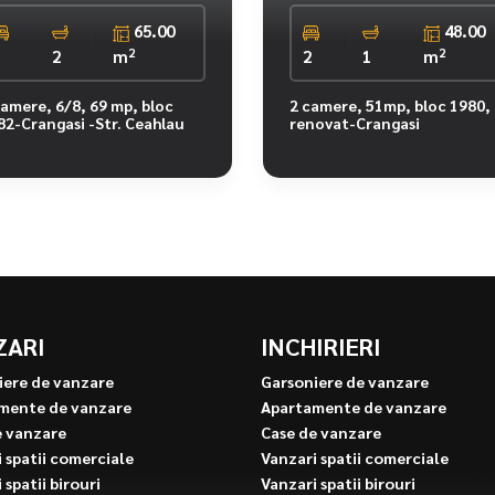
65.00
48.00
2
2
3
2
m
2
1
m
camere, 6/8, 69 mp, bloc
2 camere, 51mp, bloc 1980,
82-Crangasi -Str. Ceahlau
renovat-Crangasi
ZARI
INCHIRIERI
iere de vanzare
Garsoniere de vanzare
mente de vanzare
Apartamente de vanzare
e vanzare
Case de vanzare
 spatii comerciale
Vanzari spatii comerciale
 spatii birouri
Vanzari spatii birouri