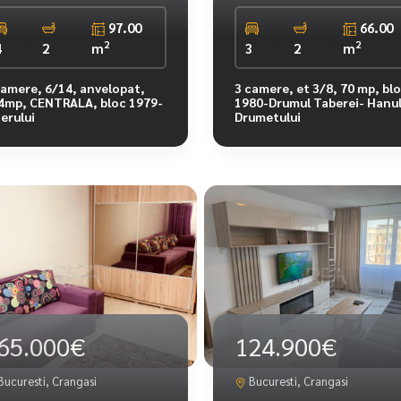
97.00
66.00
2
2
4
2
m
3
2
m
camere, 6/14, anvelopat,
3 camere, et 3/8, 70 mp, bl
4mp, CENTRALA, bloc 1979-
1980-Drumul Taberei- Hanu
jerului
Drumetului
65.000€
124.900€
ucuresti, Crangasi
Bucuresti, Crangasi