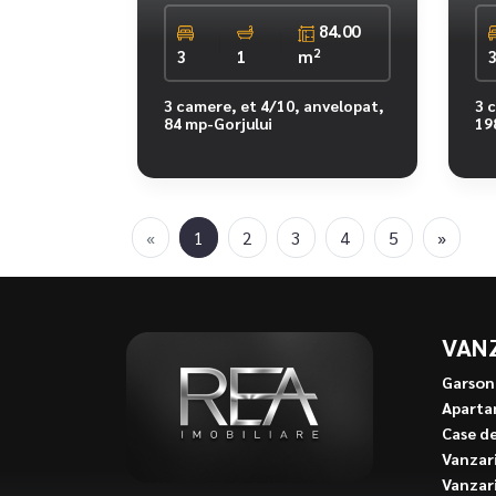
84.00
2
3
1
m
3 camere, et 4/10, anvelopat,
3 
84 mp-Gorjului
19
«
1
2
3
4
5
»
VAN
Garson
Aparta
Case d
Vanzari
Vanzari