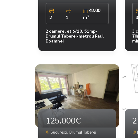
48.00
2
2
1
m
2 camere, et 6/10, 51mp-
3 
Drumul Taberei-metrou Raul
70
Doamnei
mi
125.000€
2
Bucuresti, Drumul Taberei
B