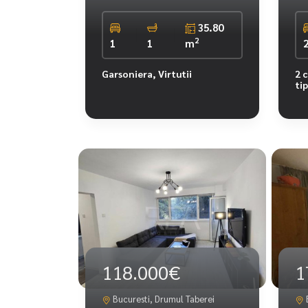
35.80
2
1
1
m
Garsoniera, Virtutii
2 
ti
118.000€
1
Bucuresti, Drumul Taberei