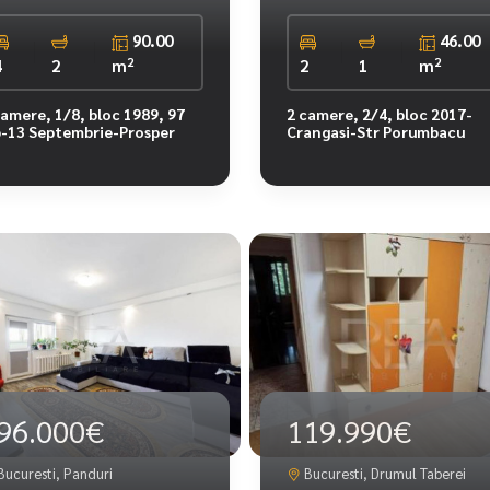
90.00
46.00
2
2
4
2
m
2
1
m
camere, 1/8, bloc 1989, 97
2 camere, 2/4, bloc 2017-
-13 Septembrie-Prosper
Crangasi-Str Porumbacu
96.000€
119.990€
Bucuresti, Panduri
Bucuresti, Drumul Taberei