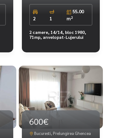
55.00
2
2
1
m
2 camere, 14/14, bloc 1980,
71mp, anvelopat-Lujerului
600€
Bucuresti, Prelungirea Ghencea