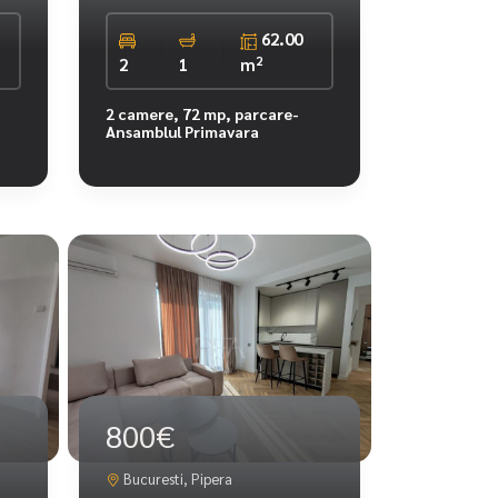
62.00
2
2
1
m
2 camere, 72 mp, parcare-
Ansamblul Primavara
800€
Bucuresti, Pipera