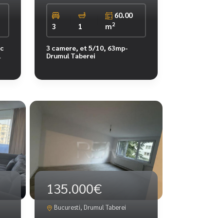
60.00
2
3
1
m
oc
3 camere, et 5/10, 63mp-
l
Drumul Taberei
135.000€
Bucuresti, Drumul Taberei