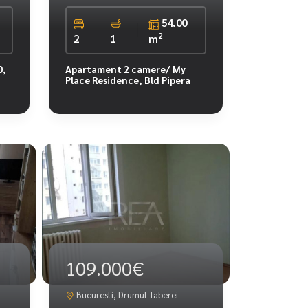
54.00
2
2
1
m
0,
Apartament 2 camere/ My
Place Residence, Bld Pipera
109.000€
Bucuresti, Drumul Taberei