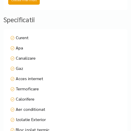
Localizare: Calea Giulești
Bloc P + 7/8, construit în 1969
Specificatii
Parter – acces facil și cerere mare pe termen scurt
Suprafață utilă: 30 m²
Balcon spațios de 9 m² (neinclus în RLV)
Curent
Apa
Caracteristici principale:
Complet renovată cu materiale de calitate
Canalizare
Gaz
Vândută mobilată și utilată complet – gata de închiriere
imediat
Acces internet
Termoficare
Balcon generos, ideal pentru relaxare sau zonă de mic dejun
Calorifere
Randament dovedit – funcționează deja cu succes pe
Aer conditionat
Booking
Izolatie Exterior
Avantaje pentru investitori:
Bloc izolat termic