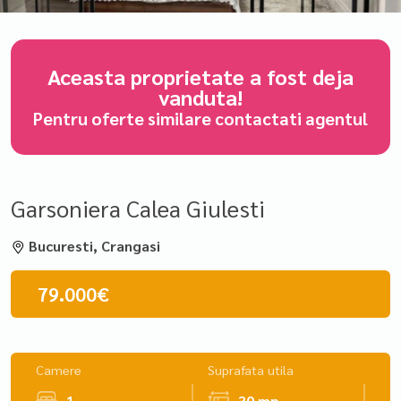
Aceasta proprietate a fost deja
vanduta!
Pentru oferte similare contactati agentul
Garsoniera Calea Giulesti
Bucuresti, Crangasi
79.000€
Camere
Suprafata utila
1
30 mp