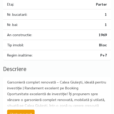
Etaj:
Parter
Nr. bucatarii:
1
Nr. bai:
1
An constructie:
1969
Tip imobil:
Bloc
Regim inaltime:
P+7
Descriere
Garsonieră complet renovată – Calea Giulești, ideală pentru
investiție | Randament excelent pe Booking
Oportunitate excelentă de investiție! Îți propunem spre
vânzare o garsonieră complet renovată, mobilată și utilată,
situată pe Calea Giulești, într-o zonă cu cerere crescută
pentru închiriere în regim hotelier (Booking, Airbnb).
Citeste mai mult