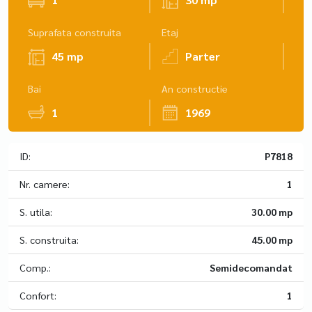
Suprafata construita
Etaj
45 mp
Parter
Bai
An constructie
1
1969
ID:
P7818
Nr. camere:
1
S. utila:
30.00 mp
S. construita:
45.00 mp
Comp.:
Semidecomandat
Confort:
1