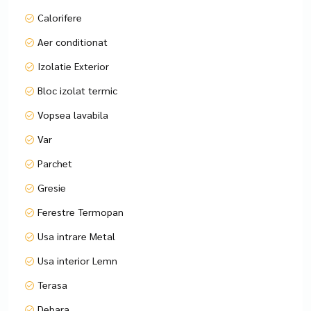
Se accepta toate modalitatile de plata.
Calorifere
Informatiile tehnice au caracter orientativ, acestea fiind
preluate de la proprietari.
Aer conditionat
Pentru mai multe detalii si vizionari, ne puteti contacta
Izolatie Exterior
telefonic, specificand codul de identificare P8462
Bloc izolat termic
Vopsea lavabila
Var
Parchet
Gresie
Ferestre Termopan
Usa intrare Metal
Usa interior Lemn
Terasa
Debara