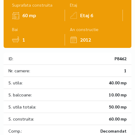
Suprafata construita
Etaj
60 mp
Etaj 6
Bai
An constructie
1
2012
ID:
P8462
Nr. camere:
1
S. utila:
40.00 mp
S. balcoane:
10.00 mp
S. utila totala:
50.00 mp
S. construita:
60.00 mp
Comp.:
Decomandat