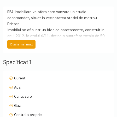
REA Imobiliare va ofera spre vanzare un studio,
decomandat, situat in vecinatatea statiei de metrou
Dristor.
Imobilul se afla intr-un bloc de apartamente, construit in
anul 2012, la etajul 6/11, detine o suprafata totala de 50
m.p, din care suprafata utila este 40 m.p. si balcon in
Citeste mai mult
suprafata de 10 m.p.
Locuinta este alcatuita din un dormitor cu o bucatarie open
space, o baie, un hol și un balcon.
Specificatii
Confortul termic este realizat cu ajutorul centralei proprii
pe gaz.
Curent
In imediata apropiere se intalnesc puncte farmaceutice,
Apa
medicale, comerciale, educationale, de divertisment,
bancare, parcuri etc.
Canalizare
Accesul la mijloacele de transport in comun facil 5 minute
Gaz
pana la statia de autobuz/metrou Dristor
Centrala proprie