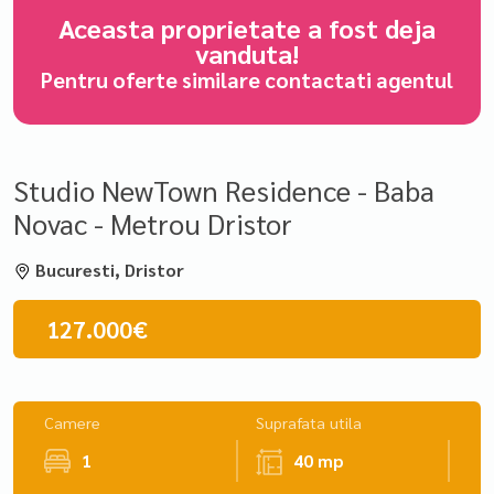
Aceasta proprietate a fost deja
vanduta!
Pentru oferte similare contactati agentul
Studio NewTown Residence - Baba
Novac - Metrou Dristor
Bucuresti, Dristor
127.000€
Camere
Suprafata utila
1
40 mp