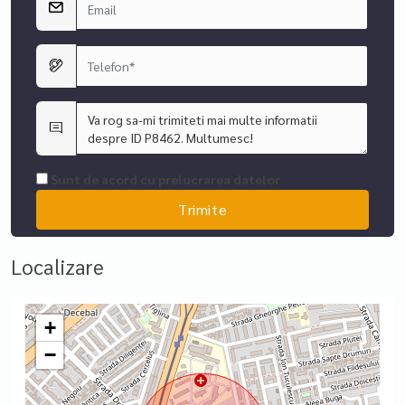
Sunt de acord cu prelucrarea datelor
Localizare
+
−