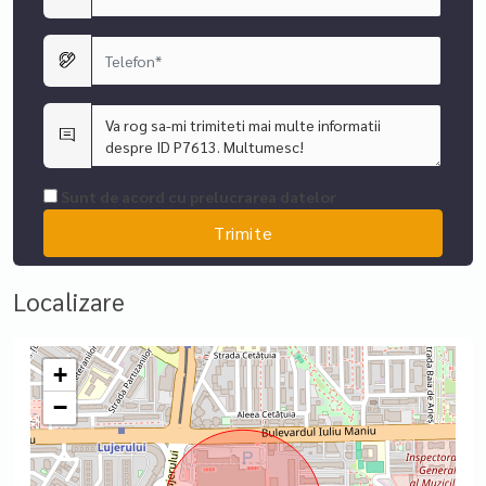
invităm să programați o vizionare și să explorați toate
beneficiile acestui spațiu, ne puteti contacta telefonic,
specificand codul de identificare : P7613
Sunt de acord cu prelucrarea datelor
Localizare
+
−