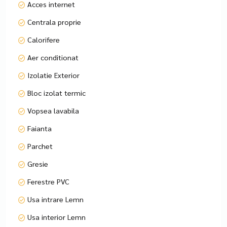
Centrală termică proprie Viessmann
Acces internet
Centrala proprie
Aer condiționat
Calorifere
Plită, hotă, cuptor, frigider
Aer conditionat
Mașină de spălat rufe, TV
Izolatie Exterior
Bloc izolat termic
Canapea extensibilă
Vopsea lavabila
Mobilier modern și funcțional
Faianta
Balcon deschis cu vedere aerisită
Parchet
Gresie
🚌 Transport în apropiere:
Metrou Lujerului – 10 minute de mers pe jos
Ferestre PVC
Usa intrare Lemn
Tramvaie 41, 8, 25, 35 – 5 minute
Usa interior Lemn
🏙️ Vecinătăți și puncte de interes: