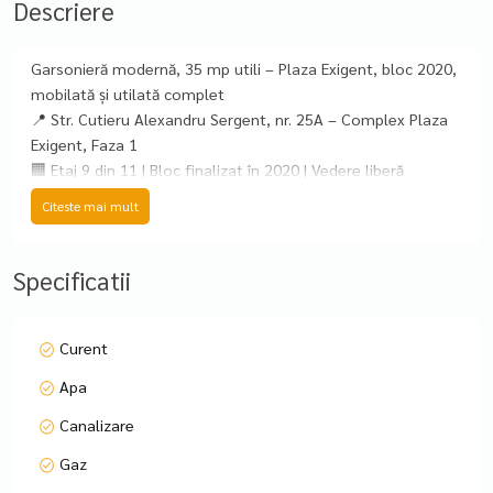
Descriere
Garsonieră modernă, 35 mp utili – Plaza Exigent, bloc 2020,
mobilată și utilată complet
📍 Str. Cutieru Alexandru Sergent, nr. 25A – Complex Plaza
Exigent, Faza 1
🏢 Etaj 9 din 11 | Bloc finalizat în 2020 | Vedere liberă
Citeste mai mult
Ofer spre vânzare o garsonieră modernă, complet mobilată
și utilată, situată într-un bloc nou, cu poziționare excelentă
– lângă Plaza Mall și Anchor Plaza, în imediata apropiere a
Specificatii
principalelor centre comerciale, de business și universitare
din București.
Curent
📐 Suprafață utilă: 35 mp
Apa
🌇 Vedere liberă | Ferestre mari | Balcon luminos
Canalizare
Dotări incluse:
Gaz