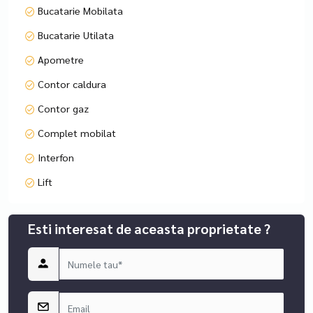
Bucatarie Mobilata
Plaza România Mall – 1 minut
Bucatarie Utilata
Anchor Plaza – 1 minut
Apometre
Contor caldura
Cora Lujerului – 3 minute
Contor gaz
Afi Cotroceni – 10 minute
Complet mobilat
Parcul Liniei – lângă bloc
Interfon
Lift
Acces rapid către: Universitatea Politehnica, hub-urile de
birouri din Grozăvești, Apaca și Afi
Esti interesat de aceasta proprietate ?
Optiuni Suplimentare Informatiile tehnice au caracter
orientativ, acestea fiind preluate de la proprietari. În
concluzie, acest apartament reprezintă o oportunitate
excelentă pentru cei care caută confort, modernitate și
accesibilitate într-o zonă bine cotată din București. Vă