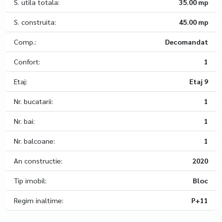
S. utila totala:
35.00 mp
S. construita:
45.00 mp
Comp.:
Decomandat
Confort:
1
Etaj:
Etaj 9
Nr. bucatarii:
1
Nr. bai:
1
Nr. balcoane:
1
An constructie:
2020
Tip imobil:
Bloc
Regim inaltime:
P+11