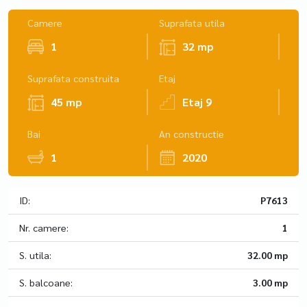
Camere
Suprafata utila
1
32 mp
Suprafata construita
Etaj
45 mp
Etaj 9
Bai
An constructie
1
2020
ID:
P7613
Nr. camere:
1
S. utila:
32.00 mp
S. balcoane:
3.00 mp