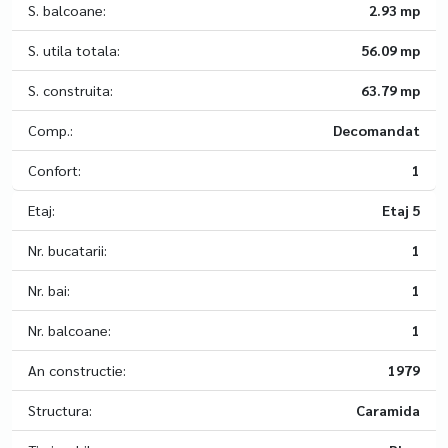
S. balcoane:
2.93 mp
S. utila totala:
56.09 mp
S. construita:
63.79 mp
Comp.:
Decomandat
Confort:
1
Etaj:
Etaj 5
Nr. bucatarii:
1
Nr. bai:
1
Nr. balcoane:
1
An constructie:
1979
Structura:
Caramida