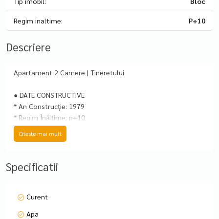
Tip imobil:
Bloc
Regim inaltime:
P+10
Descriere
Apartament 2 Camere | Tineretului
● DATE CONSTRUCTIVE
* An Construcție: 1979
* Regim Înălțime: p+10
* Structură: Beton, imobil reabilitat termic
Citeste mai mult
* Tip Compartimentare: Decomandat
● SUPRAFEȚE ȘI COMPARTIMENTARE
Specificatii
* Suprafață Totală: 56,09
* Balcon: 2,93
Curent
● DOTĂRI ȘI FINISAJE
Apa
* Sistem Încălzire: Termoficare