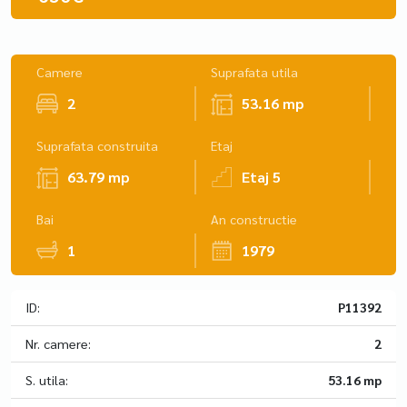
Camere
Suprafata utila
2
53.16 mp
Suprafata construita
Etaj
63.79 mp
Etaj 5
Bai
An constructie
1
1979
ID:
P11392
Nr. camere:
2
S. utila:
53.16 mp