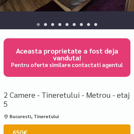
Aceasta proprietate a fost deja
vanduta!
Pentru oferte similare contactati agentul
2 Camere - Tineretului - Metrou - etaj
5
Bucuresti, Tineretului
650€