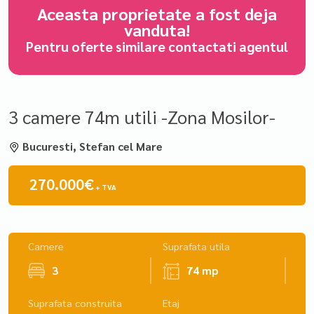
Aceasta proprietate a fost deja
vanduta!
Pentru oferte similare contactati agentul
3 camere 74m utili -Zona Mosilor-
Bucuresti, Stefan cel Mare
270.000€
+ TVA
Camere
Suprafata utila
3
74 mp
Suprafata construita
Etaj