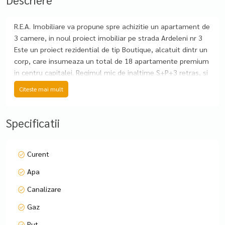
R.E.A. Imobiliare va propune spre achizitie un apartament de
3 camere, in noul proiect imobiliar pe strada Ardeleni nr 3
Este un proiect rezidential de tip Boutique, alcatuit dintr un
corp, care insumeaza un total de 18 apartamente premium
in centru capitalei. Regimul mic de inaltime S+P+3 retras, si
distanta fata de imobilele vecine, fac ca apartamentele
Citeste mai mult
situate in acest proiect rezidential sa fie luminoase si cu
vedere neobscurata. Termenul de finalizare pentru proiectul
din Ardeleni nr 3 este; 30.07.2025 Apartamentul de 3
Specificatii
camere este pozitionat la ETAJUL 1,2 cat si la 3
Dispune de o suprafata totala 81 de mp, din care suprafata
balconului este de 7,40mp.
Curent
Apartamentele sunt dotate cu centrala proprie cu incalzire
Apa
prin pardoseala. Finisaje la alegere Imobilul dispune de
locuri de parcare la subteran 25000+ TVA. Modalitati de
Canalizare
plata acceptate: Surse Proprii; Credit Ipotecar; Prima Ccasa;
Gaz
Pentru mai multe detalii si vizionari va rog sa ne apelati
specificand codul de proprietate p4095
Put