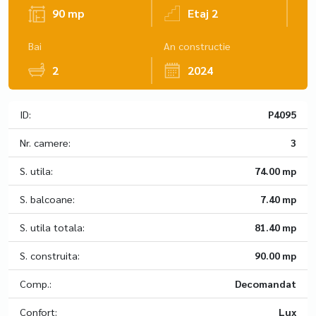
90 mp
Etaj 2
Bai
An constructie
2
2024
ID:
P4095
Nr. camere:
3
S. utila:
74.00 mp
S. balcoane:
7.40 mp
S. utila totala:
81.40 mp
S. construita:
90.00 mp
Comp.:
Decomandat
Confort:
Lux