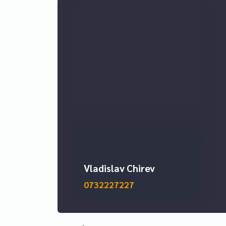
Contactează R.E.A. Imobiliare pentru detalii supl
veritabil statement de stil și eleganță urbană. C
Vladislav Chirev
0732227227