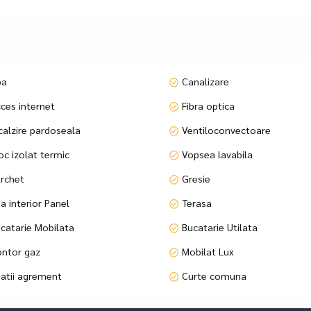
uri (etajele 10 și 11):
ase, ajungând la un total de 311 mp
ectaculos si camera de dining sau spațiu multifuncțional
ă calitate
000 EUR + TVA ( sau 36.300 EUR TVA inclus ) / loc.
pa
Canalizare
ces internet
Fibra optica
nice de top și finisaje de lux
fațadă pentru o lumină naturală maximă și vedere panoramică spectacul
calzire pardoseala
Ventiloconvectoare
oc izolat termic
Vopsea lavabila
rchet
Gresie
ergetică ridicată
a interior Panel
Terasa
ante, supermarket)
catarie Mobilata
Bucatarie Utilata
nume
ntor gaz
Mobilat Lux
intimitate garantată
atii agrement
Curte comuna
utentic, confortul fără compromisuri și o locație de excepție.
 in viguare.