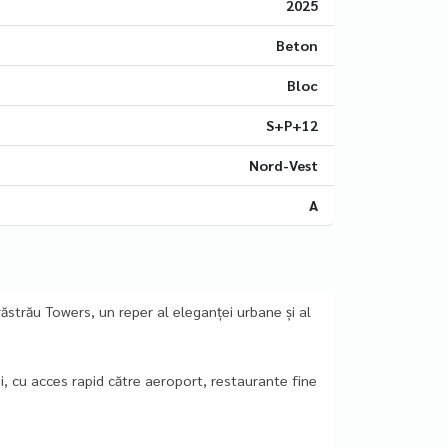
2025
Beton
Bloc
S+P+12
Nord-Vest
A
răstrău Towers, un reper al eleganței urbane și al
ei, cu acces rapid către aeroport, restaurante fine