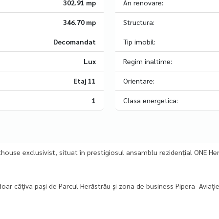
302.91 mp
An renovare:
346.70 mp
Structura:
Decomandat
Tip imobil:
Lux
Regim inaltime:
Etaj 11
Orientare:
1
Clasa energetica:
thouse exclusivist, situat în prestigiosul ansamblu rezidențial ONE He
 doar câțiva pași de Parcul Herăstrău și zona de business Pipera–Aviați