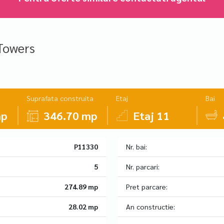
Towers
Suprafata construita
Etaj
Bai
mp
346.70 mp
Etaj 11
P11330
Nr. bai:
5
Nr. parcari:
274.89 mp
Pret parcare:
28.02 mp
An constructie: