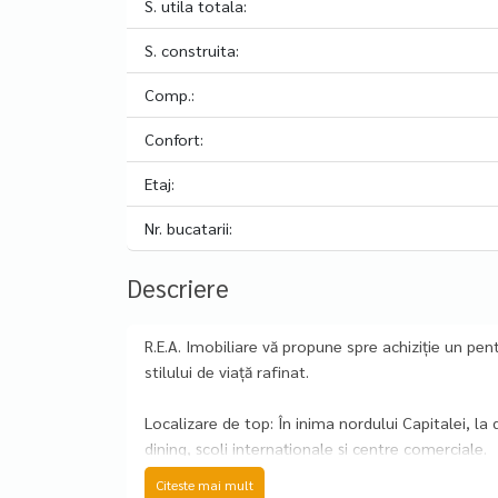
S. utila totala:
S. construita:
Comp.:
Confort:
Etaj:
Nr. bucatarii:
Descriere
R.E.A. Imobiliare vă propune spre achiziție un pen
stilului de viață rafinat.
Localizare de top: În inima nordului Capitalei, la
dining, școli internaționale și centre comerciale.
Citeste mai mult