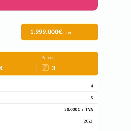
1.999.000€
+ TVA
Parcari
4
3
4
3
30.000€ + TVA
2021