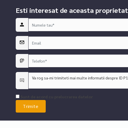
imentare și programarea unei vizionări private. Proprietăți de acest c
Esti interesat de aceasta proprietat
od proprietate P7664
Sunt de acord cu prelucrarea datelor