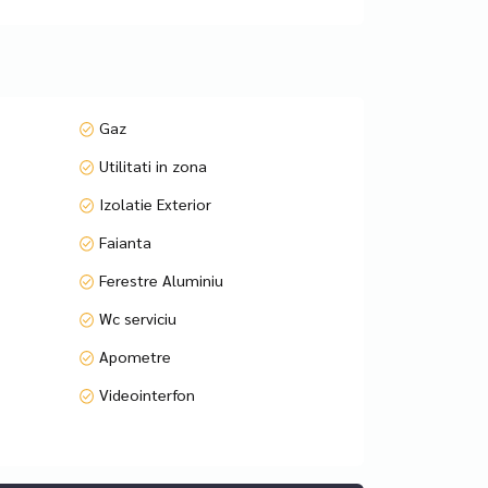
Gaz
Utilitati in zona
oasă asupra orașului și lacului Herăstrău
Izolatie Exterior
Faianta
Ferestre Aluminiu
Wc serviciu
Apometre
Videointerfon