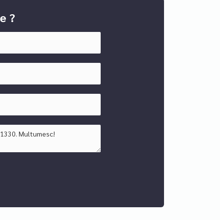
alibru sunt rare — acest penthouse este un
e ?