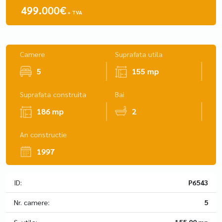
499.000€
+ TVA
Camere
Suprafata utila
5
155 mp
Suprafata construita
Bai
186 mp
2
An constructie
1997
ID:
P6543
Nr. camere:
5