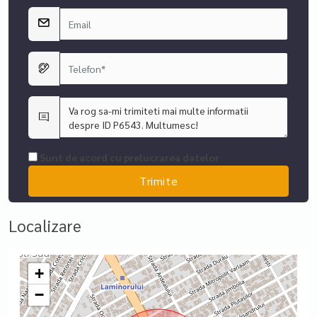
Sunt de acord cu prelucrarea datelor
Localizare
+
−