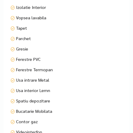
Imobilul este renovat recent, calitate Premium!
Izolatie Interior
Vopsea lavabila
Tapet
Parchet
Gresie
Ferestre PVC
Ferestre Termopan
Usa intrare Metal
Usa interior Lemn
Spatiu depozitare
Bucatarie Mobilata
Contor gaz
Videointerfon