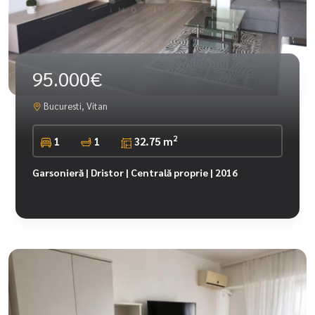
95.000€
Bucuresti, Vitan
2
1
1
32.75 m
Garsonieră | Dristor | Centrală proprie | 2016