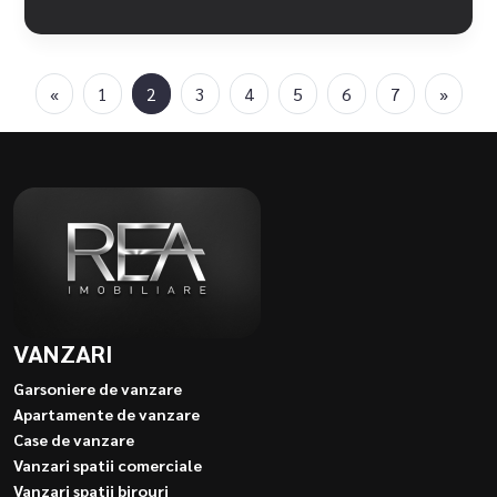
«
1
2
3
4
5
6
7
»
VANZARI
Garsoniere de vanzare
Apartamente de vanzare
Case de vanzare
Vanzari spatii comerciale
Vanzari spatii birouri