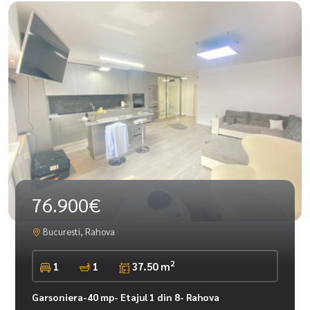
76.900€
Bucuresti, Rahova
2
1
1
37.50 m
Garsoniera-40 mp- Etajul 1 din 8- Rahova