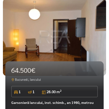
64.500€
Bucuresti, Iancului
2
1
1
28.00 m
Garsonieră Iancului, inst. schimb., an 1980, metrou