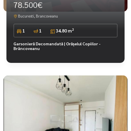
78.500€
Bucuresti, Brancoveanu
2
1
1
34.80 m
Garsonieră Decomandată | Orășelul Copiilor -
Brâncoveanu