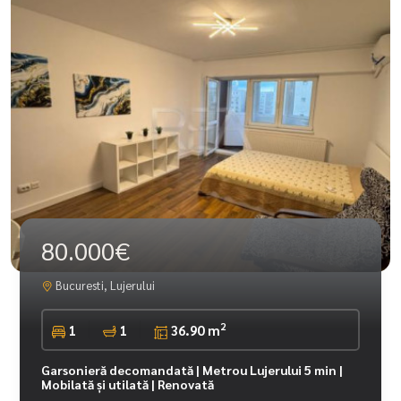
80.000€
Bucuresti, Lujerului
2
1
1
36.90 m
Garsonieră decomandată | Metrou Lujerului 5 min |
Mobilată și utilată | Renovată