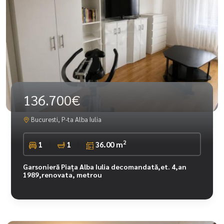
136.700€
Bucuresti, P-ta Alba Iulia
2
1
1
36.00 m
Garsonieră Piața Alba Iulia decomandată,et. 4,an
1989,renovata, metrou