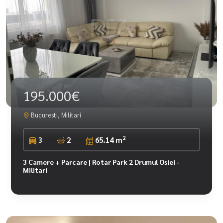
195.000€
Bucuresti, Militari
2
3
2
65.14 m
3 Camere + Parcare | Rotar Park 2 Drumul Osiei -
Militari