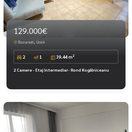
129.000€
Bucuresti, Unirii
2
2
1
39.44 m
2 Camere - Etaj Intermediar- Rond Kogălniceanu