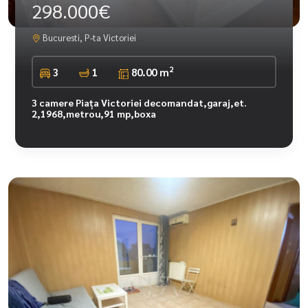
298.000€
Bucuresti, P-ta Victoriei
2
3
1
80.00 m
3 camere Piața Victoriei decomandat,garaj,et.
2,1968,metrou,91 mp,boxa