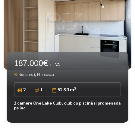
187.000€
+ TVA
Bucuresti, Floreasca
2
2
1
52.90 m
2 camere One Lake Club, club cu piscină si promenadă
pe lac