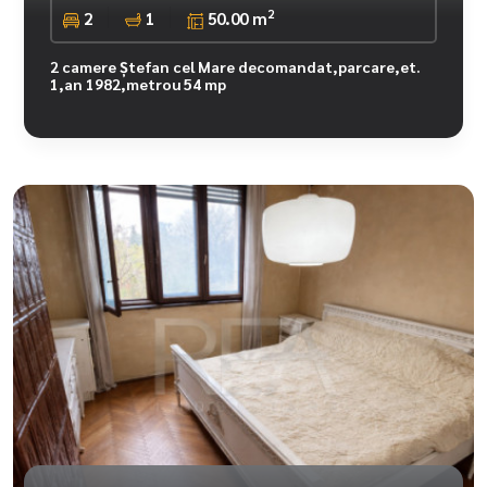
2
2
1
50.00 m
2 camere Ștefan cel Mare decomandat,parcare,et.
1,an 1982,metrou 54 mp