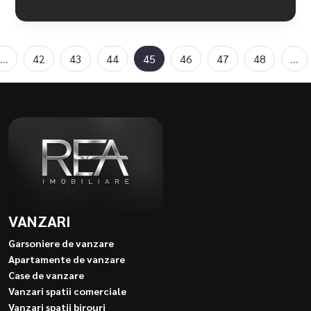
...
42
43
44
45
46
47
48
...
VANZARI
Garsoniere de vanzare
Apartamente de vanzare
Case de vanzare
Vanzari spatii comerciale
Vanzari spatii birouri