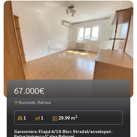
67.000€
Bucuresti, Rahova
2
1
1
29.99 m
Garsoniera-Etajul 6/10-Bloc Stradal/anvelopat-
Petre Ispirescu/Calea Rahovei