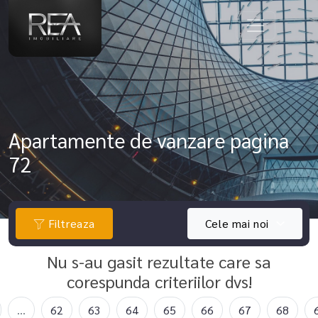
Apartamente de vanzare pagina
72
Filtreaza
Cele mai noi
Nu s-au gasit rezultate care sa
corespunda criteriilor dvs!
...
62
63
64
65
66
67
68