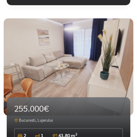
255.000€
Bucuresti, Lujerului
2
2
1
63.80 m