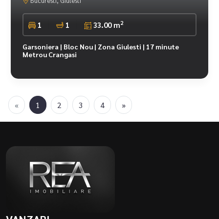
Bucuresti, Giulesti
2
1
1
33.00 m
Garsoniera | Bloc Nou | Zona Giulesti | 17 minute
Metrou Crangasi
«
1
2
3
4
»
VANZARI