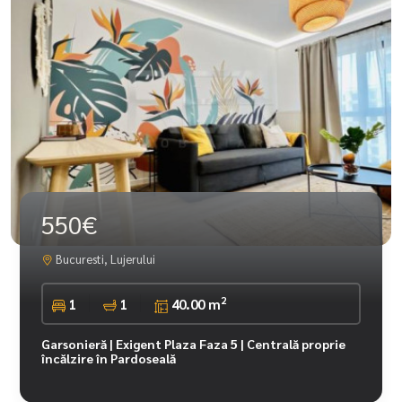
550€
Bucuresti, Lujerului
2
1
1
40.00 m
Garsonieră | Exigent Plaza Faza 5 | Centrală proprie
încălzire în Pardoseală