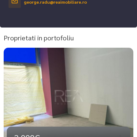
george.radu@reaimobiliare.ro
Proprietati in portofoliu