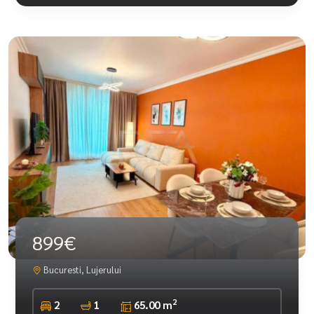
899€
Bucuresti, Lujerului
2
2
1
65.00 m