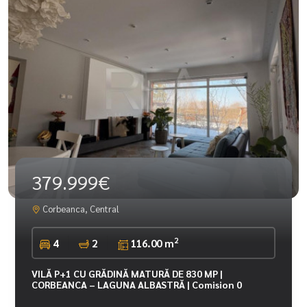
379.999€
Corbeanca, Central
2
4
2
116.00 m
VILĂ P+1 CU GRĂDINĂ MATURĂ DE 830 MP |
CORBEANCA – LAGUNA ALBASTRĂ | Comision 0