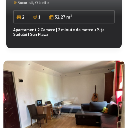
Bucuresti, Oltenitei
2
2
1
52.27 m
Apartament 2 Camere | 2 minute de metrou P-ța
Sudului | Sun Plaza