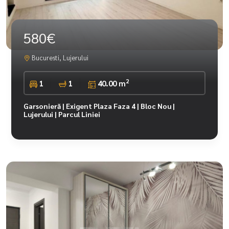
580€
Bucuresti, Lujerului
2
1
1
40.00 m
Garsonieră | Exigent Plaza Faza 4 | Bloc Nou |
Lujerului | Parcul Liniei