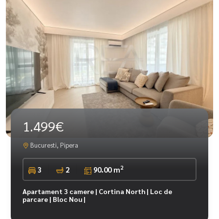
1.499€
Bucuresti, Pipera
2
3
2
90.00 m
Apartament 3 camere | Cortina North | Loc de
parcare | Bloc Nou |