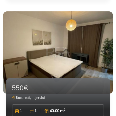
550€
Bucuresti, Lujerului
2
1
1
40.00 m