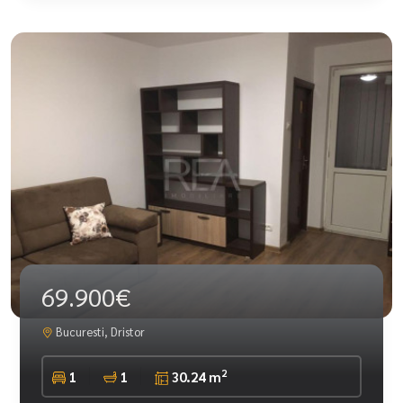
69.900€
Bucuresti, Dristor
2
1
1
30.24 m