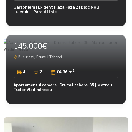
Garsonieră | Exigent Plaza Faza 2 | Bloc Nou |
Lujerului | Parcul Liniei
145.000€
Bucuresti, Drumul Taberei
2
4
2
76.96 m
Apartament 4 camere | Drumul taberei 35 | Metrou
Tudor Vladimirescu