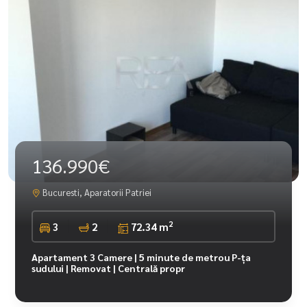
136.990€
Bucuresti, Aparatorii Patriei
2
3
2
72.34 m
Apartament 3 Camere | 5 minute de metrou P-ța
sudului | Removat | Centrală propr