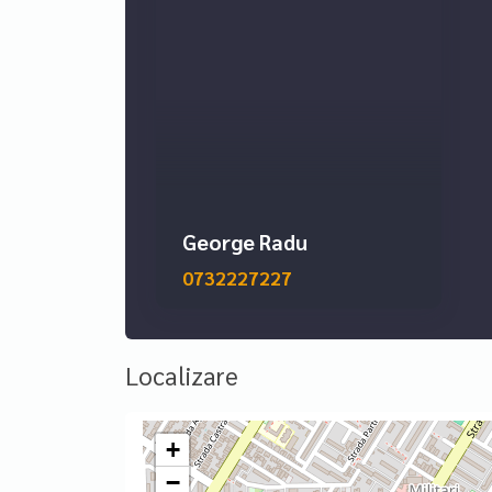
George Radu
0732227227
Localizare
+
−