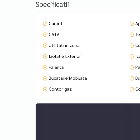
Specificatii
Pentru mai multe detalii și vizionari ne puteți c
Curent
A
CATV
Te
Utilitati in zona
Ce
Izolatie Exterior
Izo
Faianta
Pa
Bucatarie Mobilata
Bu
Contor gaz
Co