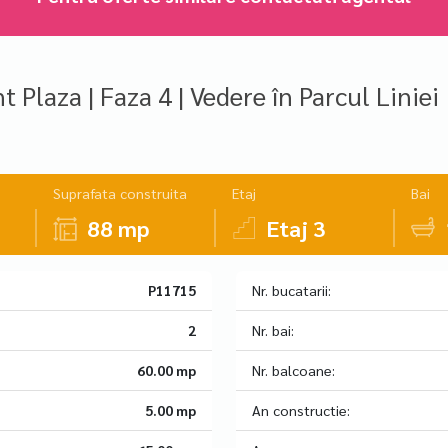
Plaza | Faza 4 | Vedere în Parcul Liniei
Suprafata construita
Etaj
Bai
88 mp
Etaj 3
P11715
Nr. bucatarii:
2
Nr. bai:
60.00 mp
Nr. balcoane:
5.00 mp
An constructie: