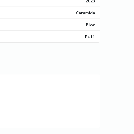
2023
Caramida
Bloc
P+11