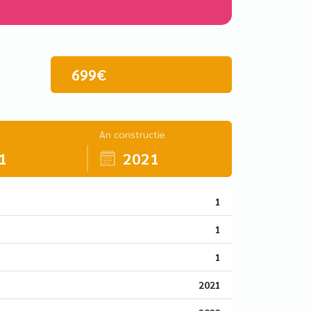
699€
An constructie
1
2021
1
1
1
2021