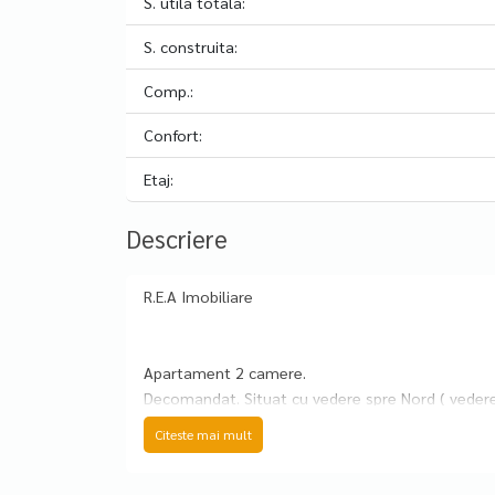
S. utila totala:
S. construita:
Comp.:
Confort:
Etaj:
Descriere
R.E.A Imobiliare
Apartament 2 camere.
Decomandat. Situat cu vedere spre Nord ( vederea
Mobilat și utilat.
Citeste mai mult
Recent renovat.
Se poate închiria și loc de parcare.