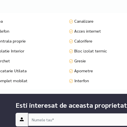
ontacta specificând codul P11715
pa
Canalizare
lefon
Acces internet
ntrala proprie
Calorifere
latie Interior
Bloc izolat termic
rchet
Gresie
catarie Utilata
Apometre
mplet mobilat
Interfon
Esti interesat de aceasta proprietat