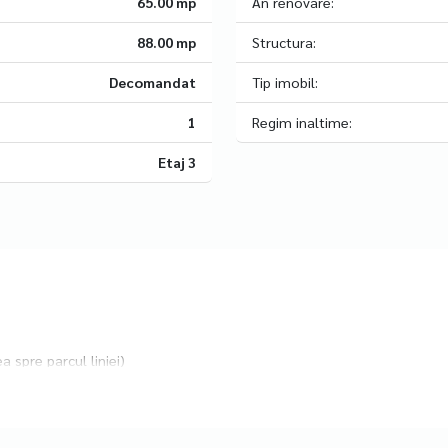
65.00 mp
An renovare:
88.00 mp
Structura:
Decomandat
Tip imobil:
1
Regim inaltime:
Etaj 3
 spre parcul liniei)