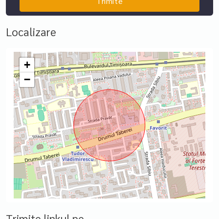
Localizare
+
−
Trimite linkul pe