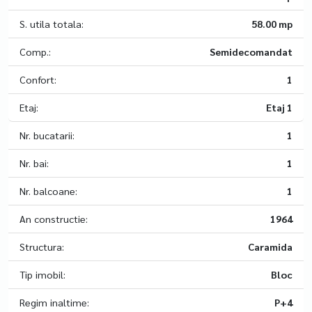
S. utila totala:
58.00 mp
Comp.:
Semidecomandat
Confort:
1
Etaj:
Etaj 1
Nr. bucatarii:
1
Nr. bai:
1
Nr. balcoane:
1
An constructie:
1964
Structura:
Caramida
Tip imobil:
Bloc
Regim inaltime:
P+4