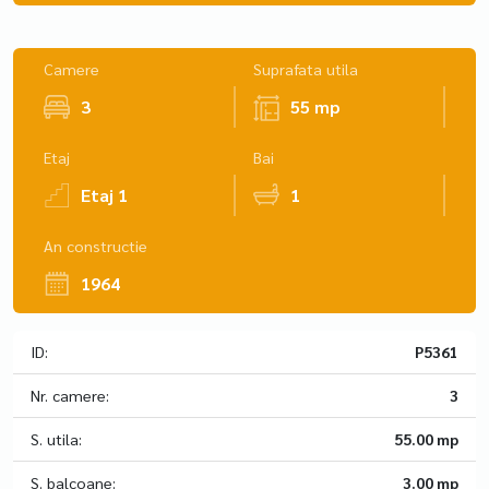
Camere
Suprafata utila
3
55 mp
Etaj
Bai
Etaj 1
1
An constructie
1964
ID:
P5361
Nr. camere:
3
S. utila:
55.00 mp
S. balcoane:
3.00 mp