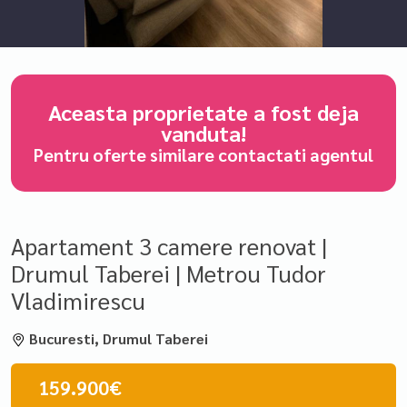
Aceasta proprietate a fost deja
vanduta!
Pentru oferte similare contactati agentul
Apartament 3 camere renovat |
Drumul Taberei | Metrou Tudor
Vladimirescu
Bucuresti, Drumul Taberei
159.900€