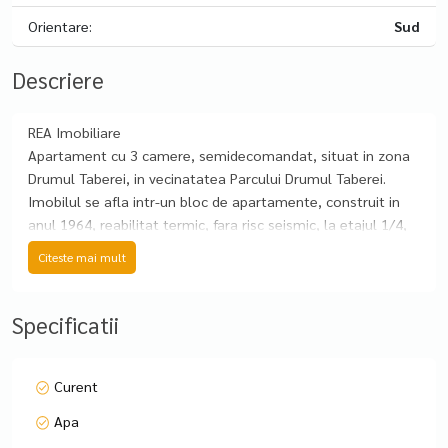
Orientare:
Sud
Descriere
REA Imobiliare
Apartament cu 3 camere, semidecomandat, situat in zona
Drumul Taberei, in vecinatatea Parcului Drumul Taberei.
Imobilul se afla intr-un bloc de apartamente, construit in
anul 1964, reabilitat termic, fara risc seismic, la etajul 1/4,
detine o suprafata totala de 58 m.p, din care suprafata utila
Citeste mai mult
este 55mp si balcon de 3 mp
Locuinta este alcatuita din 2 dormitoare, un living, o
bucatarie , 1 baie, 1 hol, deba, 1 balcon.
Specificatii
Apartamentul a fost recent renovat, se vinde mobilat,
utilat.
Confortul termic este realizatde la reteaua edilitara de
Curent
termoficare.
Apa
In imediata apropiere se intalnesc puncte farmaceutice,