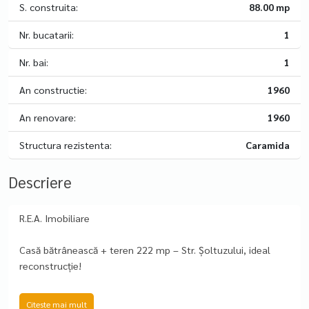
S. construita:
88.00 mp
Nr. bucatarii:
1
Nr. bai:
1
An constructie:
1960
An renovare:
1960
Structura rezistenta:
Caramida
Descriere
R.E.A. Imobiliare
Casă bătrânească + teren 222 mp – Str. Șoltuzului, ideal
reconstrucție!
📍 București, Str. Șoltuzului (zonă liniștită)
Citeste mai mult