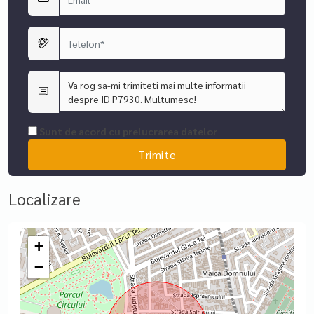
Sunt de acord cu prelucrarea datelor
Localizare
+
−