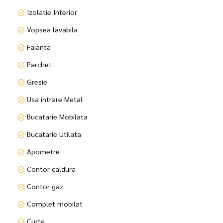
Izolatie Interior
⸻
Vopsea lavabila
💡 Puncte forte:
Faianta
• Zonă aerisită, fără blocuri înalte în vecinătate
Parchet
• Poziție ideală pentru construcție nouă P+1 / P+M
• Utilități la stradă
Gresie
• Vecini civilizați și liniștiți
Usa intrare Metal
Specificând Codul de Identificare P7930.
Bucatarie Mobilata
Bucatarie Utilata
Apometre
Contor caldura
Contor gaz
Complet mobilat
Curte