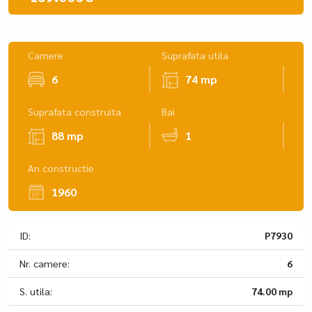
Camere
Suprafata utila
6
74 mp
Suprafata construita
Bai
88 mp
1
An constructie
1960
ID:
P7930
Nr. camere:
6
S. utila:
74.00 mp