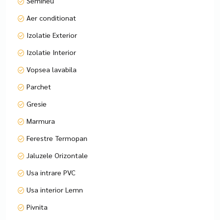
Semineu
excelentă!
Aer conditionat
Comision standard, valabil doar la cumpărare.
Izolatie Exterior
Pentru mai multe detalii și vizionări, nu ezitați să ne
Izolatie Interior
contactați, specificând codul P7760.
Vopsea lavabila
Parchet
Gresie
Marmura
Ferestre Termopan
Jaluzele Orizontale
Usa intrare PVC
Usa interior Lemn
Pivnita