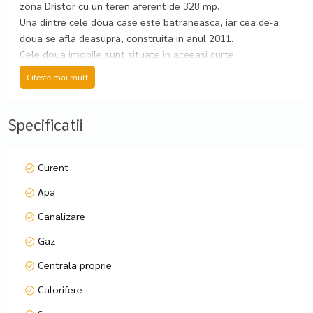
zona Dristor cu un teren aferent de 328 mp.
Una dintre cele doua case este batraneasca, iar cea de-a
doua se afla deasupra, construita in anul 2011.
Cele doua imobile sunt situate in aceeasi curte.
Detin o suprafață utilă totală de 247 mp și o
Citeste mai mult
compartimentare echilibrată: parter (87 mp), etaj 1 (86 mp)
si mansarda (73 mp).
2 bucatarii, 4 bai si 1 balcon.
Specificatii
Se vand partial mobilate si utilate.
Confortul termic este asigurat prin centrala proprie, dar si
cu ajutorul aparatelor de aer conditionat.
Curent
5 locuri de parcare si 1 garaj.
Apa
Zonă pet-friendly, cu acces facil la transportul public: 3-4
minute pana la metrou.
Canalizare
Se acceptă toate modalitățile de plată.
Gaz
Informațiile tehnice au caracter orientativ, acestea fiind
preluate de la proprietar.
Centrala proprie
Calorifere
👉 Dacă sunteți în căutarea unor vile mobilate și spațioase
în zona Dristor, aceste proprietati reprezintă o alegere