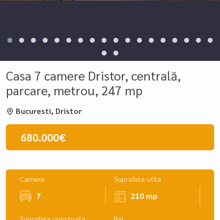
Casa 7 camere Dristor, centrală,
parcare, metrou, 247 mp
Bucuresti, Dristor
680.000€
Camere
Suprafata utila
7
210 mp
Suprafata construita
Bai