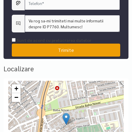
Sunt de acord cu prelucrarea datelor
Localizare
+
−