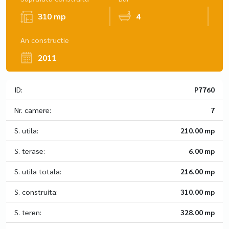
310 mp
4
An constructie
2011
ID:
P7760
Nr. camere:
7
S. utila:
210.00 mp
S. terase:
6.00 mp
S. utila totala:
216.00 mp
S. construita:
310.00 mp
S. teren:
328.00 mp