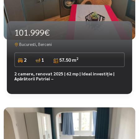
101.999€
Bucuresti, Berceni
2
2
1
57.50 m
2 camere, renovat 2025 | 62 mp | Ideal investiție |
Apărătorii Patriei –