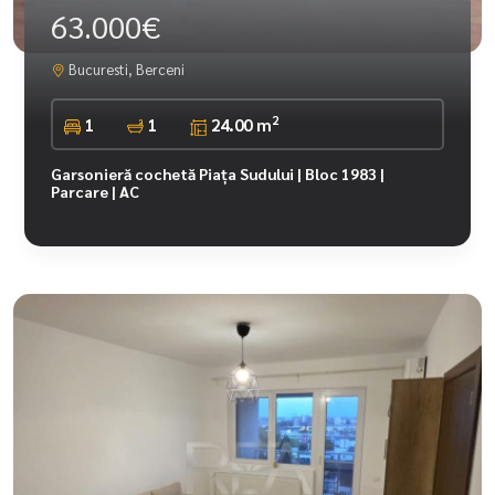
63.000€
Bucuresti, Berceni
2
1
1
24.00 m
Garsonieră cochetă Piața Sudului | Bloc 1983 |
Parcare | AC