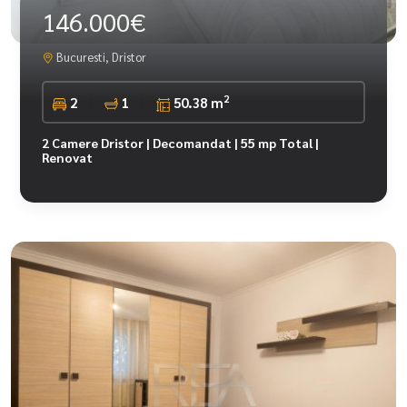
146.000€
Bucuresti, Dristor
2
2
1
50.38 m
2 Camere Dristor | Decomandat | 55 mp Total |
Renovat