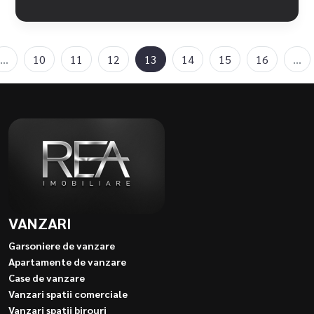
...
10
11
12
13
14
15
16
...
VANZARI
Garsoniere de vanzare
Apartamente de vanzare
Case de vanzare
Vanzari spatii comerciale
Vanzari spatii birouri